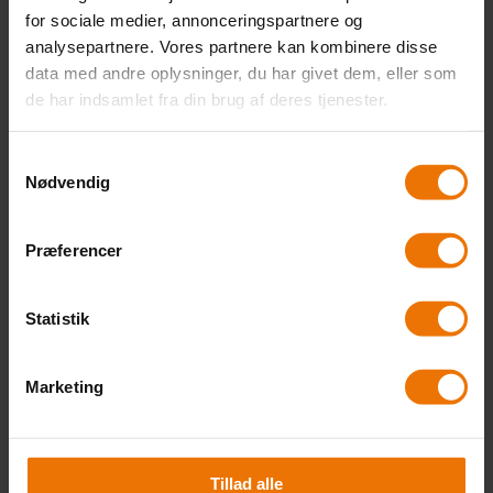
for sociale medier, annonceringspartnere og
HF2
analysepartnere. Vores partnere kan kombinere disse
HF Enkeltfag
data med andre oplysninger, du har givet dem, eller som
de har indsamlet fra din brug af deres tjenester.
HF Net (Fjernundervisning)
Gymnasial supplering (GSK)
Samtykkevalg
Nødvendig
AVU
Præferencer
Dansk som andetsprog (DSA)
FVU (Forberedende voksenundervisning)
Statistik
Klar til erhvervsuddannelse
Marketing
For elever/kursister
Eksamen
Tillad alle