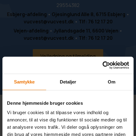
29554382
Esbjerg-afdeling
•
Gjesinglund Alle 8, 6715 Esbjerg
•
vucvest@vucvest.dk
•
Tlf: 76 12 17 20
Vejen-afdeling
•
Jyllandsgade 11, 6600 Vejen
•
vucvest@vucvest.dk
•
Tlf: 76 12 17 20
Vejledning og tilmelding
Besøg os
Samtykke
Detaljer
Om
Denne hjemmeside bruger cookies
Vi bruger cookies til at tilpasse vores indhold og
HF
annoncer, til at vise dig funktioner til sociale medier og til
at analysere vores trafik. Vi deler også oplysninger om
HF Uddannelsespakker
din brug af vores hjemmeside med vores partnere inden