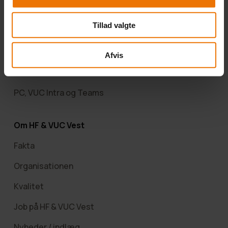
Kursistråd
Tillad valgte
Hjælp til SU
Opstart
Afvis
SPS
PC, VUC Intra og Teams
Om HF & VUC Vest
Fakta
Organisationen
Kvalitet
Job på HF & VUC Vest
Nyheder / indlæg