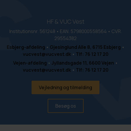
HF & VUC Vest
Institutionsnr. 561248 • EAN. 5798000558564 • CVR.
29554382
Esbjerg-afdeling
•
Gjesinglund Alle 8, 6715 Esbjerg
•
vucvest@vucvest.dk
•
Tlf: 76 12 17 20
Vejen-afdeling
•
Jyllandsgade 11, 6600 Vejen
•
vucvest@vucvest.dk
•
Tlf: 76 12 17 20
Vejledning og tilmelding
Besøg os