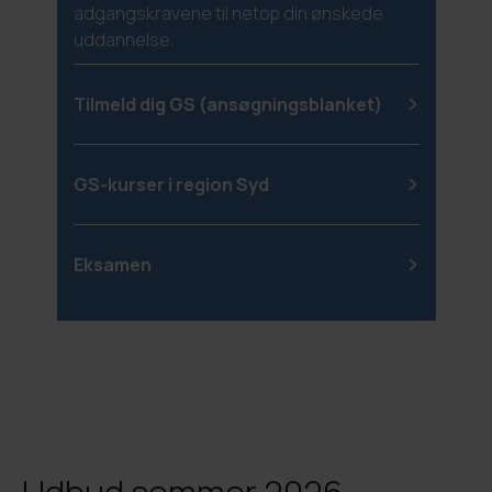
adgangskravene til netop din ønskede
uddannelse.
Tilmeld dig GS (ansøgningsblanket)
GS-kurser i region Syd
Eksamen