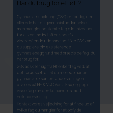
Har du brug for et løft?
Gymnasial supplering (GSK) er for dig, der
allerede har en gymnasial uddannelse,
men mangler bestemte fag eller niveauer
for at komme ind på en specifik
videregående uddannelse. Med GSK kan
du supplere din eksisterende
gymnasiebaggrund med præcis de fag, du
har brug for.
GSK adskiller sig fra Hf enkeltfag ved, at
det forudsætter, at du allerede har en
gymnasial eksamen. Undervisningen
afvikles på HF & VUC Vest i Esbjerg, og i
visse fag kan den kombineres med
netundervisning.
Kontakt vores vejledning for at finde ud af,
hvilke fag du mangler for at opfylde