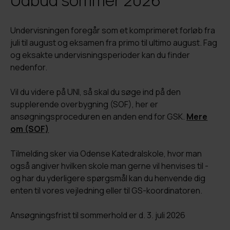
Udbud sommer 2026
Undervisningen foregår som et komprimeret forløb fra
juli til august og eksamen fra primo til ultimo august. Fag
og eksakte undervisningsperioder kan du finder
nedenfor.
Vil du videre på UNI, så skal du søge ind på den
supplerende overbygning (SOF), her er
ansøgningsproceduren en anden end for GSK.
Mere
om (SOF)
Tilmelding sker via Odense Katedralskole, hvor man
også angiver hvilken skole man gerne vil henvises til -
og har du yderligere spørgsmål kan du henvende dig
enten til vores vejledning eller til GS-koordinatoren.
Ansøgningsfrist til sommerhold er d. 3. juli 2026