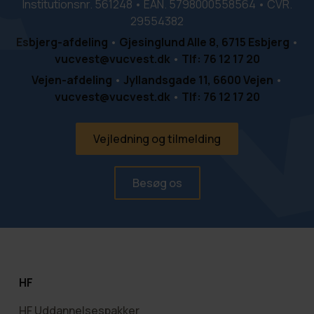
Institutionsnr. 561248 • EAN. 5798000558564 • CVR.
29554382
Esbjerg-afdeling
•
Gjesinglund Alle 8, 6715 Esbjerg
•
vucvest@vucvest.dk
•
Tlf: 76 12 17 20
Vejen-afdeling
•
Jyllandsgade 11, 6600 Vejen
•
vucvest@vucvest.dk
•
Tlf: 76 12 17 20
Vejledning og tilmelding
Besøg os
HF
HF Uddannelsespakker