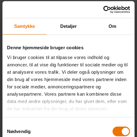
HF
HF Uddannelsespakker
Samtykke
Detaljer
Om
HF2
HF Enkeltfag
Denne hjemmeside bruger cookies
HF Net (Fjernundervisning)
Vi bruger cookies til at tilpasse vores indhold og
annoncer, til at vise dig funktioner til sociale medier og til
Gymnasial supplering (GSK)
at analysere vores trafik. Vi deler også oplysninger om
din brug af vores hjemmeside med vores partnere inden
for sociale medier, annonceringspartnere og
AVU
analysepartnere. Vores partnere kan kombinere disse
Dansk som andetsprog (DSA)
data med andre oplysninger, du har givet dem, eller som
de har indsamlet fra din brug af deres tjenester.
FVU (Forberedende voksenundervisning)
Klar til erhvervsuddannelse
Samtykkevalg
Nødvendig