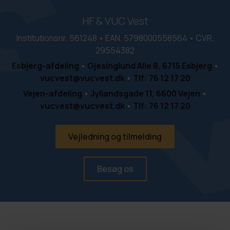
HF & VUC Vest
Institutionsnr. 561248 • EAN. 5798000558564 • CVR.
29554382
Esbjerg-afdeling
•
Gjesinglund Alle 8, 6715 Esbjerg
•
vucvest@vucvest.dk
•
Tlf: 76 12 17 20
Vejen-afdeling
•
Jyllandsgade 11, 6600 Vejen
•
vucvest@vucvest.dk
•
Tlf: 76 12 17 20
Vejledning og tilmelding
Besøg os