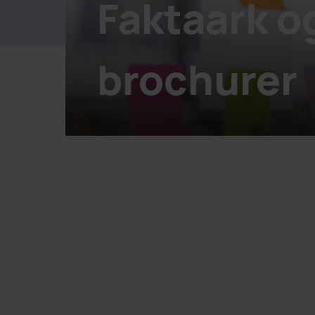
Faktaark o
brochurer