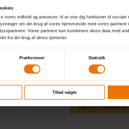
HF Enkeltfag
ookies
se vores indhold og annoncer, til at vise dig funktioner til sociale
oplysninger om din brug af vores hjemmeside med vores partnere i
HF Uddannelsespakker
ysepartnere. Vores partnere kan kombinere disse data med andr
et fra din brug af deres tjenester.
HF2
Præferencer
Statistik
Klar Til Uni
OBU I Esbjerg Og Vejen
Tillad valgte
OBU Virksomhedshold