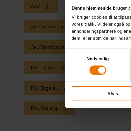
AVU
Denne hjemmeside bruger c
Vi bruger cookies til at tilpas
vores trafik. Vi deler også 
AVU Dansk som andetsprog (DSA)
annonceringspartnere og anal
dem, eller som de har indsaml
AVU Dansk som andetsprog (DSA,Vejen)
Samtykkevalg
Nødvendig
FVU Digital
FVU Engelsk
Afvis
FVU Esbjerg