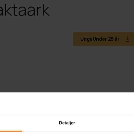
aktaark
Unge
Under 25 år
Detaljer