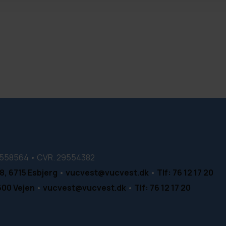
00558564 • CVR. 29554382
8, 6715 Esbjerg
•
vucvest@vucvest.dk
•
Tlf: 76 12 17 20
600 Vejen
•
vucvest@vucvest.dk
•
Tlf: 76 12 17 20