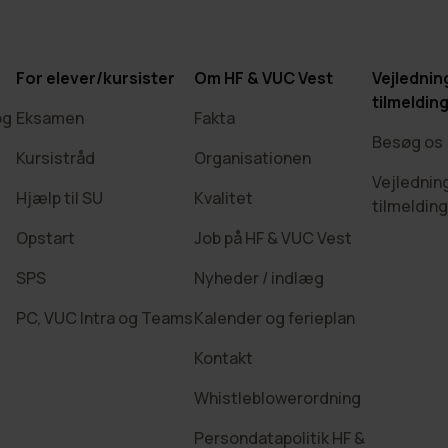
For elever/kursister
Om HF & VUC Vest
Vejlednin
tilmeldin
og
Eksamen
Fakta
Besøg os
Kursistråd
Organisationen
Vejlednin
Hjælp til SU
Kvalitet
tilmelding
Opstart
Job på HF & VUC Vest
SPS
Nyheder / indlæg
PC, VUC Intra og Teams
Kalender og ferieplan
Kontakt
Whistleblowerordning
Persondatapolitik HF &