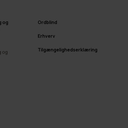
g og
Ordblind
g
Erhverv
Tilgængelighedserklæring
g og