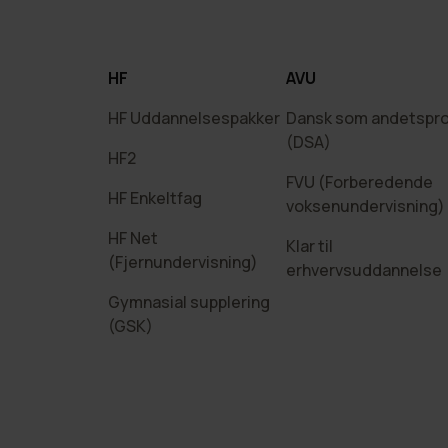
HF
AVU
HF Uddannelsespakker
Dansk som andetspr
(DSA)
HF2
FVU (Forberedende
HF Enkeltfag
voksenundervisning)
HF Net
Klar til
(Fjernundervisning)
erhvervsuddannelse
Gymnasial supplering
(GSK)