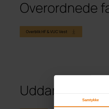
Overordnede f
Overblik HF & VUC Vest
Uddannelser
Samtykke