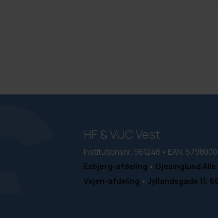
HF & VUC Vest
Institutionsnr. 561248 • EAN. 57980
Esbjerg-afdeling
•
Gjesinglund Alle 
Vejen-afdeling
•
Jyllandsgade 11, 6